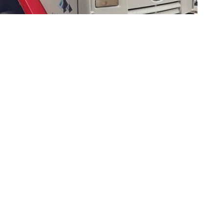
» Trailer Academia Gourmet
ianos interesados en formarse en gastronomía podrán
n Tartagal
, sin necesidad de viajar ni incurrir en gastos
or la
Fundación Tendiendo Lazos
y avalado por la
el Estero
, ofrece una formación con certificación
lización en
Panadería y Pastelería
.
án el título de
auxiliar gastronómico
, y quienes
profesionales gastronómicos
. La modalidad será
semana
en distintos horarios, para facilitar la asistencia de
primera etapa, el cursado se dictará en un
tráiler equipado
,
initivo. Además, se dictarán cursos cortos y talleres con