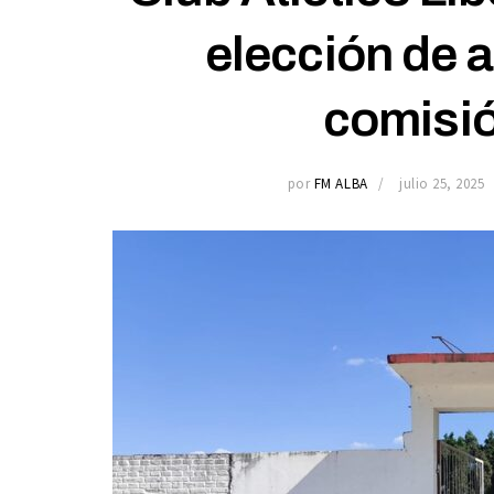
elección de a
comisió
por
FM ALBA
julio 25, 2025