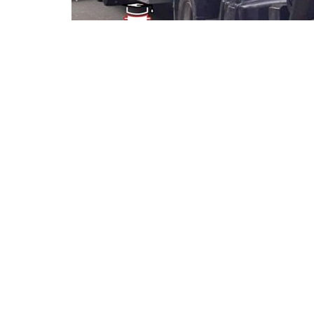
A partir del
11 de agosto
, sanmartin
acceder a una
carrera profesional e
elevados. El proyecto, desarrollado p
Universidad Católica de Santiago d
universitaria y dará inicio con especia
Quienes cursen el primer año obtendr
completen dos años egresarán como
flexible, con clases
tres veces por 
quienes ya están trabajando. En esta 
mientras se acondiciona el espacio def