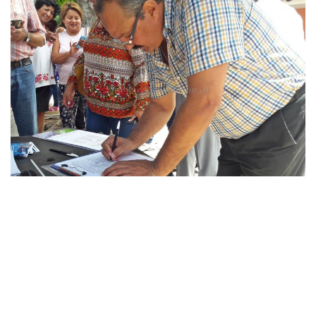
»Sergio Leavy firma la petición. La iniciativa tiene por objetivo derogar la Ley de
Reforma Previsional (Foto: FM Alba)
El 3, 10 y 17 de febrero será masiva y mientras tanto,
en
Tartagal se ubicarán seis puntos para que los ciudadanos
sumen su firma de 9 a 12 horas, de lunes a viernes.
Estos