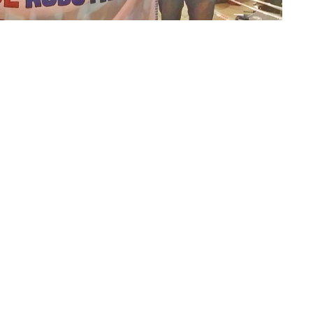
»Foto: gentileza Diego Ávila
edó con los primeros tres puestos en las diferentes
cada actuación de la Escuela 3120 de Aguaray. La final se
uenos Aires, el 9 de Noviembre.
rrolló en el Complejo Deportivo de San Miguel de
T 3120 (Aguaray) se quedaron con el
3° y 4° en Carreras y 3°
l 1° en la misma categoría y también con el 3° lugar en
stó el
Prof. Diego Ávila, presidente del Club de Robótica