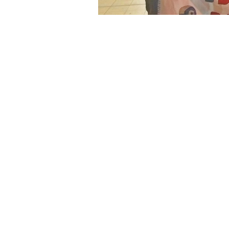
El
Club de Robótica San Martín
se qu
categorías en que compitió, con desta
define en la ciudad de Bahía Blanca, B
La
quinta fecha Zona Norte se desa
Tucumán
, donde los chicos de la EE
en Fútbol; las demás escuelas con e
Mini Sumo y 3° en Laberinto,
manife
San Martín.