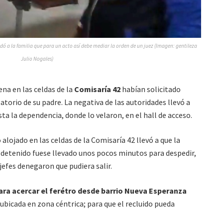
ordó a la familia que para un acto así debe mediar la orden de un juez (Imagen: gentileza
Julio Nogales)
na en las celdas de la
Comisaría 42
habían solicitado
latorio de su padre. La negativa de las autoridades llevó a
sta la dependencia, donde lo velaron, en el hall de acceso.
 alojado en las celdas de la Comisaría 42 llevó a que la
l detenido fuese llevado unos pocos minutos para despedir,
jefes denegaron que pudiera salir.
ara acercar el ferétro desde barrio Nueva Esperanza
ubicada en zona céntrica; para que el recluido pueda