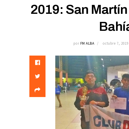
2019: San Martín c
Bahí
por
FM ALBA
octubre 7, 2019