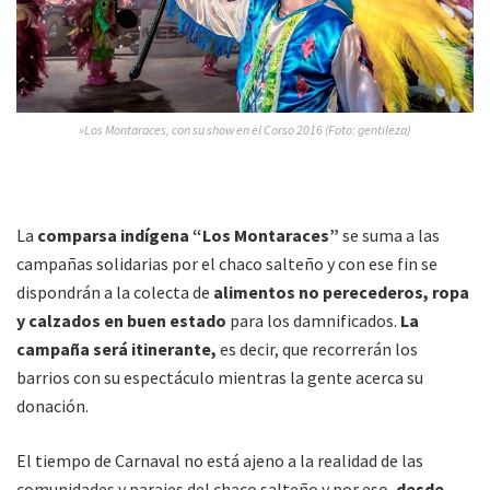
»Los Montaraces, con su show en el Corso 2016 (Foto: gentileza)
La
comparsa indígena “Los Montaraces”
se suma a las
campañas solidarias por el chaco salteño y con ese fin se
dispondrán a la colecta de
alimentos no perecederos, ropa
y calzados en buen estado
para los damnificados.
La
campaña será itinerante,
es decir, que recorrerán los
barrios con su espectáculo mientras la gente acerca su
donación.
El tiempo de Carnaval no está ajeno a la realidad de las
comunidades y parajes del chaco salteño y por eso,
desde