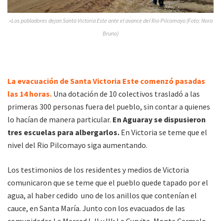
»Los pobladores dejan Santa Victoria Este ante el avance del Rio Pilcomayo (Foto: Nora
Bruno)
La evacuación de Santa Victoria Este comenzó pasadas
las 14 horas.
Una dotación de 10 colectivos trasladó a las
primeras 300 personas fuera del pueblo, sin contar a quienes
lo hacían de manera particular.
En Aguaray se dispusieron
tres escuelas para albergarlos.
En Victoria se teme que el
nivel del Rio Pilcomayo siga aumentando.
Los testimonios de los residentes y medios de Victoria
comunicaron que se teme que el pueblo quede tapado por el
agua, al haber cedido uno de los anillos que contenían el
cauce, en Santa María. Junto con los evacuados de las
comunidades La Merced I, II y III; La Curvita, Monte Carmelo,