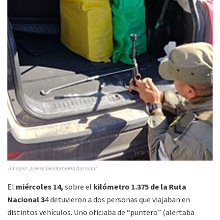
»Imagen: prensa Gendarmería Nacional
El
miércoles 14,
sobre el
kilómetro 1.375 de la Ruta
Nacional 3
4 detuvieron a dos personas que viajaban en
distintos vehículos. Uno oficiaba de “puntero” (alertaba