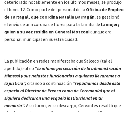
deteriorado notablemente en los últimos meses, se produjo
el lunes 12. Como parte del personal de la
Oficina de Empleo
de Tartagal, que coordina Natalia Barragán
, se gestionó
el envío de una corona de flores para la familia de
la mujer;
quien a su vez residía en General Mosconi
aunque era
personal municipal en nuestra ciudad.
La publicación en redes manifestaba que Salcedo (tal el
apellido) sufrió
“la infame persecución de la administración
Mimessi y sus nefastos funcionarios a quienes llevaremos a
la justicia”,
citando a continuación
“repudiamos desde este
espacio al Director de Prensa como de Ceremonial que ni
siquiera dedicaron una esquela institucional en tu
memoria”.
A su turno, en su descargo, Cervantes resaltó que
ningún periodista o medio se contactó para certificar o
conocer su versión de la historia.
“Sabrían que conseguir
corona de flores, por ejemplo, es función del área de Prensa