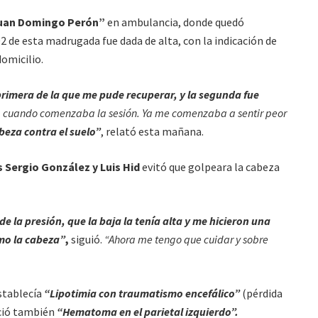
Juan Domingo Perón”
en ambulancia, donde quedó
2 de esta madrugada fue dada de alta, con la indicación de
domicilio.
imera de la que me pude recuperar, y la segunda fue
,
cuando comenzaba la sesión. Ya me comenzaba a sentir peor
beza contra el suelo”
, relató esta mañana.
s Sergio González y Luis Hid
evitó que golpeara la cabeza
e la presión, que la baja la tenía alta y me hicieron una
mo la cabeza”
,
siguió.
“Ahora me tengo que cuidar y sobre
stablecía
“Lipotimia con traumatismo encefálico”
(pérdida
ció también
“Hematoma en el parietal izquierdo”.