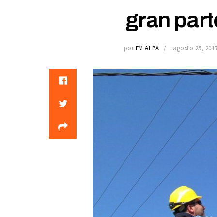
gran part
por
FM ALBA
agosto 25, 201