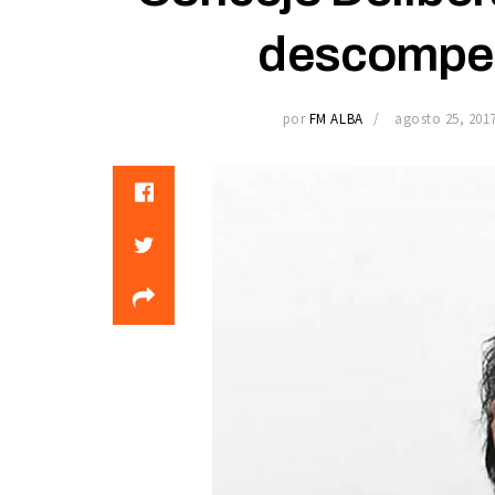
descompen
por
FM ALBA
agosto 25, 201