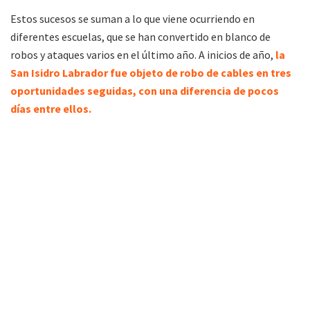
Estos sucesos se suman a lo que viene ocurriendo en
diferentes escuelas, que se han convertido en blanco de
robos y ataques varios en el último año. A inicios de año,
la
San Isidro Labrador fue objeto de robo de cables en tres
oportunidades seguidas, con una diferencia de pocos
días entre ellos.
Los directivos ya vienen comunicando la situación al
Ministerio de Educación, pero este no ha brindado soluciones
concretas.
El Dato
– La ola de robos a las escuelas ocurre cuando toma
relevancia el “aporte” que el Ministerio de Educación de Salta
otorga al Colegio Sagrado Corazón de San Lorenzo
(educación privada), por un monto de 443.860 pesos, gracias
al decreto N° 390. El colegio cobra una inscripción que ronda