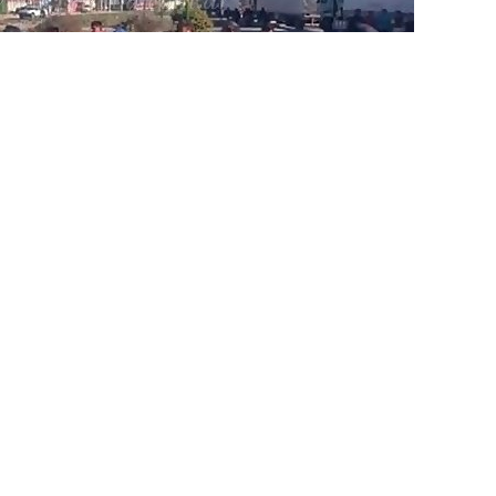
bagalleros por el lado boliviano (Foto: Franco Centellas)
arga internacional
se encuentran varados
en ambos lados
a, vía cerrada a la altura del puente binacional, por la
Producto de la desesperación, casi un centenar de
‘contrabloqueo’
en el ingreso a la población boliviana de
medio
. Del lado boliviano ya son unos 200 camiones varados.