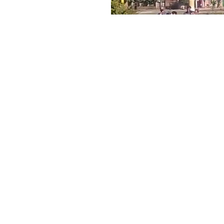
»No dejan ingresar a los 
El Deber.- Más de 500 camiones con c
de la frontera entre Bolivia y Argentin
demanda sectorial de los bagalleros. 
transportistas,
decidió realizar un 
Pocitos,
exigiendo un cuarto inter