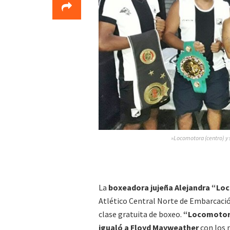
»Locomotora (centro) y 
La
boxeadora jujeña Alejandra “Lo
Atlético Central Norte de Embarcació
clase gratuita de boxeo.
“Locomotora”
igualó a Floyd Mayweather
con los 