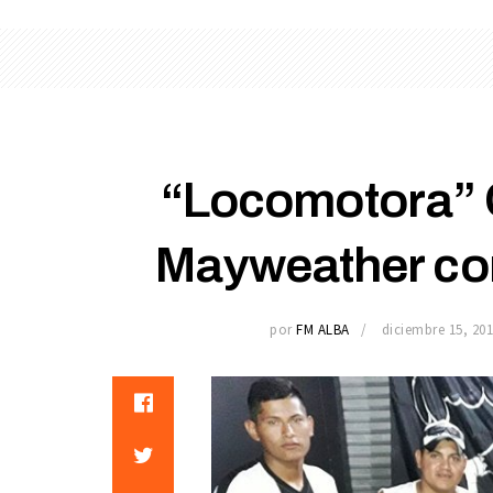
“Locomotora” O
Mayweather con
por
FM ALBA
diciembre 15, 20