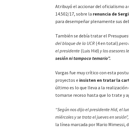
Atribuyó el accionar del oficialismo 
14.502/17, sobre la
renuncia de Sergi
para desempeñar plenamente sus deb
También se debía tratar el Presupues
del bloque de la UCR
(4 en total)
pero
el presidente
(Luis Hid)
y los asesores l
sesión ni tampoco temario”.
Vargas fue muy crítico con esta postu
proyectos e
insisten en tratar la ca
último es lo que lleva a la realizació
tomarse receso hasta que lo trate y a
“Según nos dijo el presidente Hid, el lu
miércoles y se trata el jueves en sesión”,
la línea marcada por Mario Mimessi, de