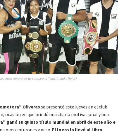
sus cinco cinturones de campeona (Foto: Claudio Rojas)
comotora” Oliveras
se presentó este jueves en el club
n, ocasión en que brindó una charla motivacional y una
 ganó su quinto título mundial en abril de este año e
mismos cinturones y peso.
El logro la llevó al Libro