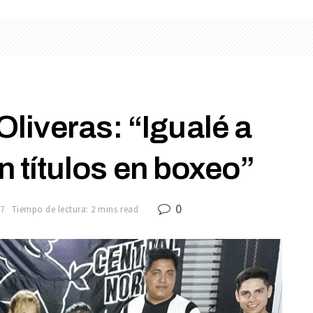
liveras: “Igualé a
 títulos en boxeo”
0
17
Tiempo de lectura: 2 mins read