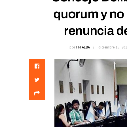
quorum y no s
renuncia d
por
FM ALBA
diciembre 15, 20