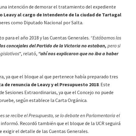
a una intención de demorar el tratamiento del expediente
o Leavy al cargo de Intendente de la ciudad de Tartagal
eres como Diputado Nacional por Salta.
to para el año 2018 y las Cuentas Generales.
“Estábamos los
los concejales del Partido de la Victoria no estaban,
pero si
egislativos
“, relató,
“ahí nos explicaron que no iba a haber
ra, ya que el bloque al que pertenece había preparado tres
rta de renuncia de Leavy y el Presupuesto 2018
. Este
n de Sesiones Extraordinarias, ya que el Concejo no puede
pruebe, según establece la Carta Orgánica.
nes se recibe el Presupuesto, se lo debate en Parlamentaria el
informó. Recordó también que el bloque de la UCR seguirá
 exigir el detalle de las Cuentas Generales.