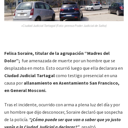
»Ciudad Judicial Tartagal (Foto: prensa Poder Judicial de Salta)
Felisa Soraire, titular de la agrupación “Madres del
Dolor”;
fue amenazada de muerte por un hombre que se
desplazaba en moto. Esto ocurrió luego que ella declarara en
Ciudad Judicial
Tartagal
como testigo presencial en una
causa por
allanamiento en Asentamiento San Francisco,
en General Mosconi.
Tras el incidente, ocurrido con arma a plena luz del día y por
un hombre que dijo desconocer, Soraire declaró que sospecha
de la policía.
“¿Cómo puede ser que van a saber que yo justo
venía a la Ciudad Judicial a declarar?”
, resaltó.