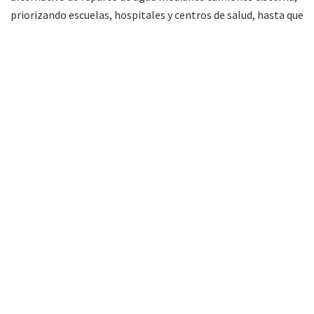
priorizando escuelas, hospitales y centros de salud, hasta que
el servicio se vea normalizado.
FM Alba 89.3 Mhz. Primera radio de Tartagal
(Salta) en la web. Noticias, entretenimiento y
música todo el día.