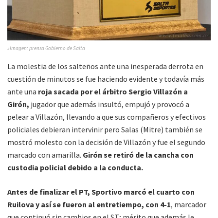
»Imagen: prensa Gobierno de Salta
La molestia de los salteños ante una inesperada derrota en
cuestión de minutos se fue haciendo evidente y todavía más
ante una
roja sacada por el árbitro Sergio Villazón a
Girón,
jugador que además insultó, empujó y provocó a
pelear a Villazón, llevando a que sus compañeros y efectivos
policiales debieran intervinir pero Salas (Mitre) también se
mostró molesto con la decisión de Villazón y fue el segundo
marcado con amarilla.
Girón se retiró de la cancha con
custodia policial debido a la conducta.
Antes de finalizar el PT, Sportivo marcó el cuarto con
Ruilova y así se fueron al entretiempo, con 4-1
, marcador
que continuó sin cambios en el ST; mérito que además le