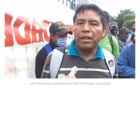
»Abel Mendoza, presidente de UACOP (Imagen: gentileza)
Como medida de presión cerraron el paso sobre Avenida
Mosconi y Ruta Nacional 34 esta tarde; más allá de las 14
horas; iniciativa que no duró mucho.
Ayer martes, incluso,
el grupo llegó a bloquear el ingreso del juez Aramayo a
Ciudad Judicial
exigiendo la entrega de las donaciones. Sin