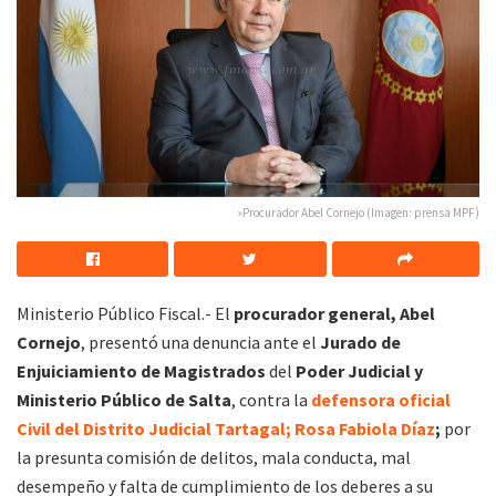
»Procurador Abel Cornejo (Imagen: prensa MPF)
Ministerio Público Fiscal.- El
procurador general, Abel
Cornejo
, presentó una denuncia ante el
Jurado de
Enjuiciamiento de Magistrados
del
Poder Judicial y
Ministerio Público de Salta
, contra la
defensora oficial
Civil del Distrito Judicial Tartagal; Rosa Fabiola Díaz
;
por
la presunta comisión de delitos, mala conducta, mal
desempeño y falta de cumplimiento de los deberes a su