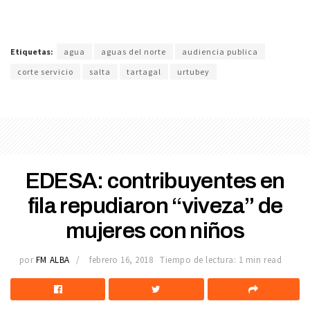
Etiquetas:
agua
aguas del norte
audiencia publica
corte servicio
salta
tartagal
urtubey
EDESA: contribuyentes en
fila repudiaron “viveza” de
mujeres con niños
por
FM ALBA
febrero 16, 2018
Tiempo de lectura: 1 min read