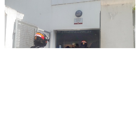
»Efectivos llegan al 911 (Foto: FM Alba)
EDESA
estaba copada ayer al mediodía. Los contribuyentes se
dividían entre los que esperaban para obtener sus facturas y
abonarlas, y los que formaban pacientemente para pagar.
Maniobras como esa no son novedad. Las dos mujeres, muy