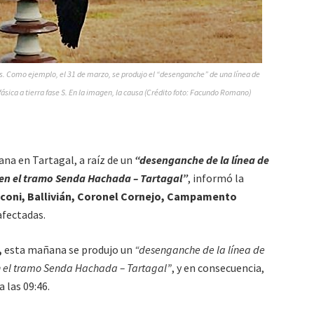
. Como ejemplo, el 31 de marzo, se produjo el “desenganche” de una línea de
fásica a tierra fase S. En la imagen, la causa (Crédito foto: Facundo Romano)
na en Tartagal, a raíz de un
“desenganche de la línea de
en el tramo Senda Hachada – Tartagal”
, informó la
oni, Ballivián, Coronel Cornejo, Campamento
afectadas.
,
esta mañana se produjo un
“desenganche de la línea de
n el tramo Senda Hachada – Tartagal”
, y en consecuencia,
 las 09:46.