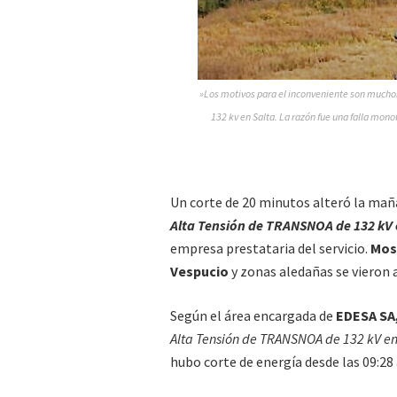
»Los motivos para el inconveniente son muchos
132 kv en Salta. La razón fue una falla mono
Un corte de 20 minutos alteró la maña
Alta Tensión de TRANSNOA de 132 kV 
empresa prestataria del servicio.
Mosc
Vespucio
y zonas aledañas se vieron 
Según el área encargada de
EDESA SA
Alta Tensión de TRANSNOA de 132 kV e
hubo corte de energía desde las 09:28 a