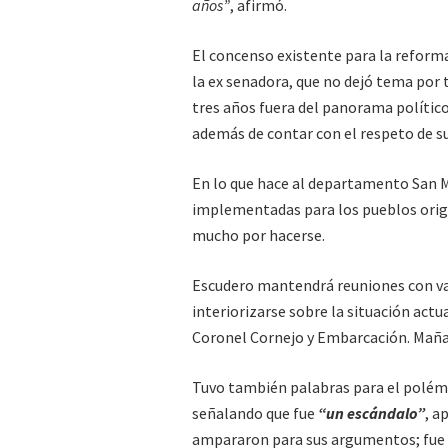
años”
, afirmó.
El concenso existente para la reform
la ex senadora, que no dejó tema por t
tres años fuera del panorama polític
además de contar con el respeto de su
En lo que hace al departamento San Mar
implementadas para los pueblos origi
mucho por hacerse.
Escudero mantendrá reuniones con va
interiorizarse sobre la situación act
Coronel Cornejo y Embarcación. Maña
Tuvo también palabras para el polémic
señalando que fue
“un escándalo”
, a
ampararon para sus argumentos; fue 