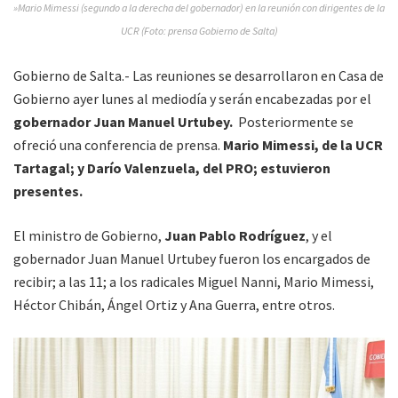
»Mario Mimessi (segundo a la derecha del gobernador) en la reunión con dirigentes de la
UCR (Foto: prensa Gobierno de Salta)
Gobierno de Salta.- Las reuniones se desarrollaron en Casa de
Gobierno ayer lunes al mediodía y serán encabezadas por el
gobernador Juan Manuel Urtubey.
Posteriormente se
ofreció una conferencia de prensa.
Mario Mimessi, de la UCR
Tartagal; y Darío Valenzuela, del PRO; estuvieron
presentes.
El ministro de Gobierno,
Juan Pablo Rodríguez
, y el
gobernador Juan Manuel Urtubey fueron los encargados de
recibir; a las 11; a los radicales Miguel Nanni, Mario Mimessi,
Héctor Chibán, Ángel Ortiz y Ana Guerra, entre otros.