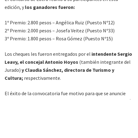
edición, y
los ganadores fueron:
1º Premio: 2.800 pesos – Angélica Ruiz (Puesto Nº12)
2º Premio: 2.000 pesos – Josefa Veitez (Puesto Nº33)
3º Premio: 1.800 pesos – Rosa Gómez (Puesto Nº15)
Los cheques les fueron entregados por el
intendente Sergio
Leavy, el concejal Antonio Hoyos
(también integrante del
Jurado)
y Claudia Sánchez, directora de Turismo y
Cultura;
respectivamente.
El éxito de la convocatoria fue motivo para que se anuncie
que el
17 de Junio; fecha del fallecimiento del Gral. Martín
Miguel de Güemes;
se realice también un concurso de Locro
y de Empanada como parte de los actos homenaje a la
memoria del prócer, en la Villa que lleva su nombre.