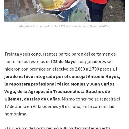
»Angélica Ruiz, ganadora del 11º Concurso de Locro (Foto: FM Alba)
Treinta y seis concursantes participaron del certamen de
Locro en los festejos del
25 de Mayo
. Los ganadores se
hicieron con premios en efectivo de 2.800 a 1.700 pesos.
El
jurado estuvo integrado por el concejal Antonio Hoyos,
la repostera profesional Yésica Monjes y Juan Carlos
Vega, de la Agrupación Tradicionalista Gauchos de
Güemes, de Islas de Cañas
. Mismo concurso se repetirá el
17 de Junio en Villa Güemes y 9 de Julio, en la comunidad
homónima.
El Concurso de Locro reunió a 36 participantes en esta