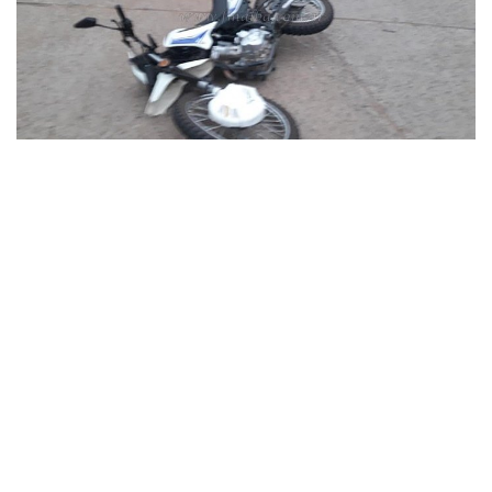
»Foto: FM Alba
El motociclista venía por calle Rivadavia y chocó contra la
puerta de los asientos traseros del auto, cayendo y quedando
inconciente. .
A la presencia de personal de la Policía,
el conductor de la
moto reaccionó y se notó que estaba visiblemente
alcoholizado, estado que no impidió que brindara datos