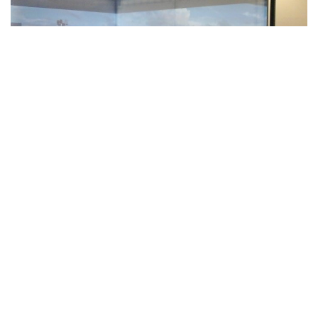
»Demostración de la herramienta de simulación (Foto: FM Alba)
En este simulador virtual, el estudiante podrá situarse en
tres aplicaciones, gracias a tres proyectores situados en la
parte superior. Uno corresponde a recorrido generalizado por
una locación (se basa en Vaca Muerta) a escala, se puede
mover, ascender, dialogar con la figura/s que aparecen e
incluso escuchar los sonidos de fondo.