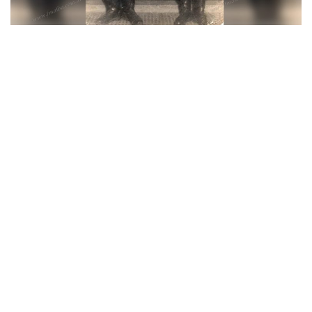
»Luis Delgadillo y Fernando Beruti, año 1956, primeros bomberos de Tartagal (Imagen:
gentileza)
Se trata de la
autobomba con plataforma Spartan, con lo
cual alcanza una altura de 10 pisos
. El vehículo exhibe dos
leyendas; menciones de honor; una
entregada por el
Cuerpo de Bomberos de New York por las tareas el 11 de
Septiembre de 2001.
Este año, se cumplirán 20 años de la
caída de las Torres Gemelas (New York – EEUU).
“El trabajo del
bombero es así, se arriesga todos los días”,
coinciden los jefes
del cuartel; institución que además tiene 65 años (año más,
año menos).
En los hechos más destacados, los bomberos locales
debieron combatir en el verano un importante foco de
incendios forestales a lo largo de la línea de la serranía en el