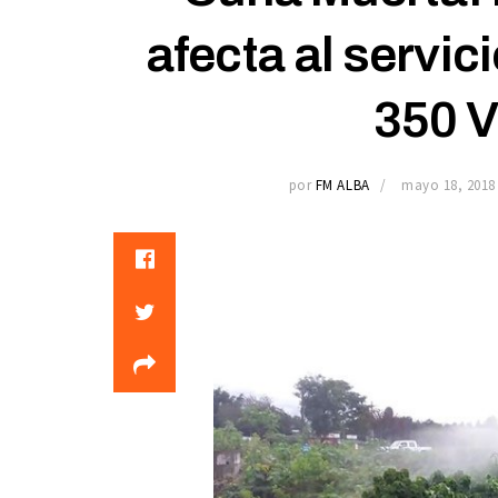
afecta al servic
350 V
por
FM ALBA
mayo 18, 2018