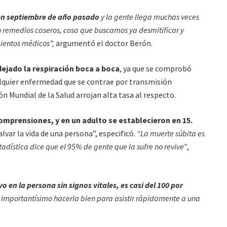
 en septiembre de año pasado
y la gente llega muchas veces
n remedios caseros, cosa que buscamos ya desmitificar y
mientos médicos”,
argumentó el doctor Berón.
ejado la respiración boca a boca
, ya que se comprobó
cualquier enfermedad que se contrae por transmisión
ón Mundial de la Salud arrojan alta tasa al respecto.
omprensiones, y en un adulto se establecieron en 15.
lvar la vida de una persona”, especificó.
“La muerte súbita es
stadística dice que el 95% de gente que la sufre no revive”
,
o en la persona sin signos vitales, es casi del 100 por
 importantísimo hacerla bien para asistir rápidamente a una