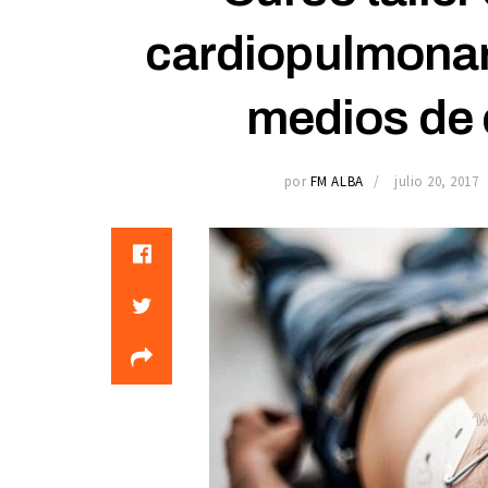
cardiopulmonar 
medios de
por
FM ALBA
julio 20, 2017