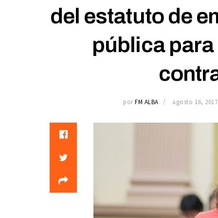
del estatuto de e
pública para
contr
por
FM ALBA
agosto 16, 2017