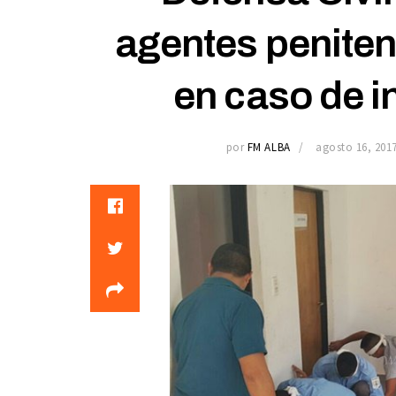
agentes peniten
en caso de i
por
FM ALBA
agosto 16, 201