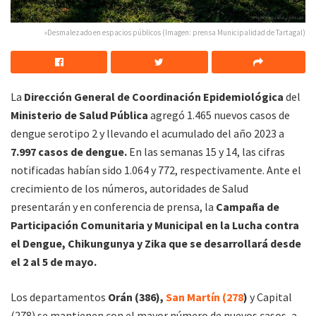
»Desmalezado en espacios públicos (Imagen: prensa Municipalidad de Tartagal)
La
Dirección General de Coordinación Epidemiológica
del
Ministerio de Salud Pública
agregó 1.465 nuevos casos de
dengue serotipo 2 y llevando el acumulado del año 2023 a
7.997 casos de dengue.
En las semanas 15 y 14, las cifras
notificadas habían sido 1.064 y 772, respectivamente. Ante el
crecimiento de los números, autoridades de Salud
presentarán y en conferencia de prensa, la
Campaña de
Participación Comunitaria y Municipal en la Lucha contra
el Dengue, Chikungunya y Zika que se desarrollará desde
el 2 al 5 de mayo.
Los departamentos
Orán (386),
San Martín (278
)
y Capital
(278) se mantienen con el mayor número de nuevos casos, a