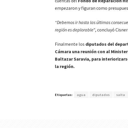
cuentas del
Fondo de Reparación Hi
empezaron y figuran como presupuesta
“Debemos ir hasta las últimas consecuenc
región es deplorable”
, concluyó Cisner
Finalmente los
diputados del depart
Cámara una reunión con al Ministeri
Baltazar Saravia, para interiorizar
la región.
Etiquetas:
agua
diputados
salta