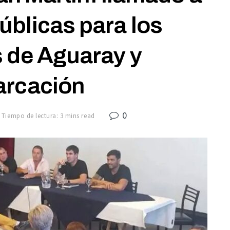
úblicas para los
 de Aguaray y
rcación
0
Tiempo de lectura: 3 mins read