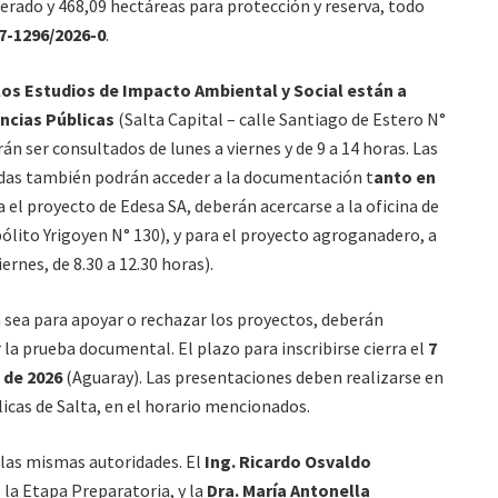
erado y 468,09 hectáreas para protección y reserva, todo
7-1296/2026-0
.
os Estudios de Impacto Ambiental y Social están a
encias Públicas
(Salta Capital – calle Santiago de Estero N°
rán ser consultados de lunes a viernes y de 9 a 14 horas. Las
as también podrán acceder a la documentación t
anto en
a el proyecto de Edesa SA, deberán acercarse a la oficina de
lito Yrigoyen N° 130), y para el proyecto agroganadero, a
ernes, de 8.30 a 12.30 horas).
ya sea para apoyar o rechazar los proyectos, deberán
a prueba documental. El plazo para inscribirse cierra el
7
o de 2026
(Aguaray). Las presentaciones deben realizarse en
icas de Salta, en el horario mencionados.
r las mismas autoridades. El
Ing. Ricardo Osvaldo
 la Etapa Preparatoria, y la
Dra. María Antonella