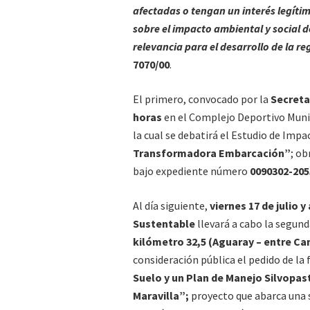
afectadas o tengan un interés legít
sobre el impacto ambiental y social d
relevancia para el desarrollo de la re
7070/00
.
El primero, convocado por la
Secreta
horas
en el Complejo Deportivo Munic
la cual se debatirá el Estudio de Impa
Transformadora Embarcación”
; ob
bajo expediente número
0090302-205
Al día siguiente,
viernes 17 de julio y
Sustentable
llevará a cabo la segun
kilómetro 32,5 (Aguaray – entre Ca
consideración pública el pedido de la
Suelo y un Plan de Manejo Silvopas
Maravilla”;
proyecto que abarca una s