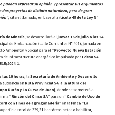
imo puedan expresar su opinión y presentar sus argumentos
e dos proyectos de distinta naturaleza, pero de gran
gión”
, cita el llamado, en base al
artículo 49 de la Ley N°
ría de Minería
, se desarrollará el
jueves 16 de julio a las 14
ipal de Embarcación (calle Corrientes N° 401), jornada en
cto Ambiental y Social para el
“Proyecto Nueva Estación
ra de infraestructura energética impulsada por
Edesa SA
515/2024-1
.
 a las 10 horas
, la
Secretaría de Ambiente y Desarrollo
da audiencia en
Ruta Provincial 54, a la altura del
mpo Durán y La Curva de Juan)
, donde se someterá a
 firma
“Rincón del Cinco SA”
para un
“Cambio de Uso de
toril con fines de agroganadería
” en la
Finca “La
uperficie total de 229,31 hectáreas netas a habilitar,