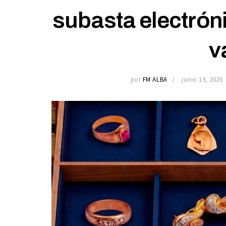
subasta electróni
v
por
FM ALBA
junio 19, 2026