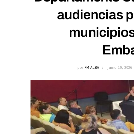
audiencias p
municipios
Emba
por
FM ALBA
junio 19, 2026