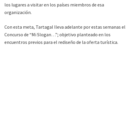
los lugares a visitar en los países miembros de esa
organización.
Con esta meta, Tartagal lleva adelante por estas semanas el
Concurso de “Mi Slogan…”; objetivo planteado en los
encuentros previos para el rediseño de la oferta turística.
“Estamos transcribiendo todas las propuestas que nos
acercaron para pasárselas al jurado y que de allí salgan los
seleccionados (…) pronto tendremos novedades”
, adelantó la
directora Sánchez.
La comitiva que viaje en representación de la ciudad
presentará el destino Norte Verde y alternativas de fin de
semana en Tartagal, con ofertas precisas sostenibles en
Carnaval, Turismo Religioso con el Santuario Virgen de la
Peña como principal escenario,
y agenda variada.