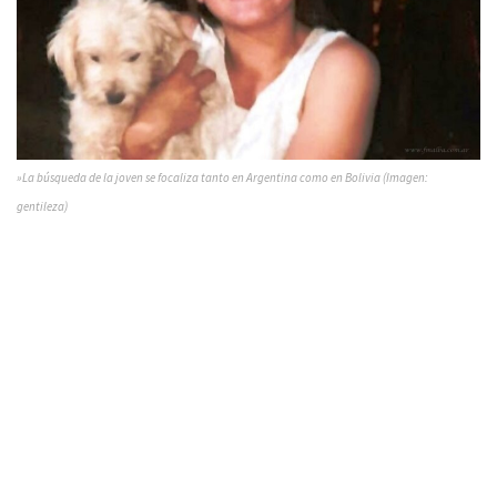
»La búsqueda de la joven se focaliza tanto en Argentina como en Bolivia (Imagen:
gentileza)
Se implementaron controles en rutas nacionales, con
fotografías e información brindada por familiares de la
menor, a fin de ubicar su paradero, quien iría junto a un
hombre de nacionalidad venezolana.
En el plano
internacional, desde el miércoles pasado
la Fiscalía también
trabaja en contacto con la Fuerza Especial de Lucha
Contra el Crimen (FELCC), de Yacuiba; Bolivia;
cuyos
efectivos colaboran en la búsqueda de la menor.