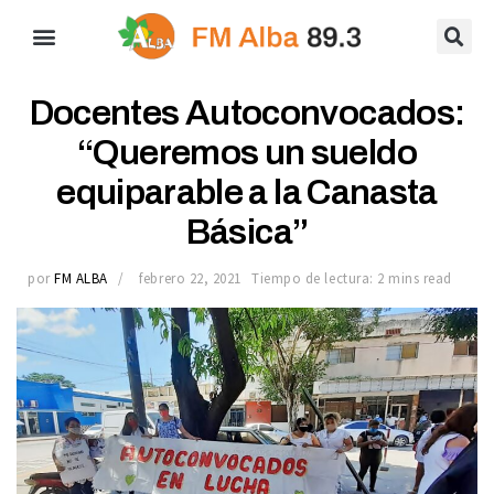
Docentes Autoconvocados:
“Queremos un sueldo
equiparable a la Canasta
Básica”
por
FM ALBA
febrero 22, 2021
Tiempo de lectura: 2 mins read