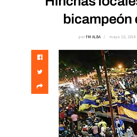
Hinchas locale
bicampeón d
por
FM ALBA
mayo 10, 2018