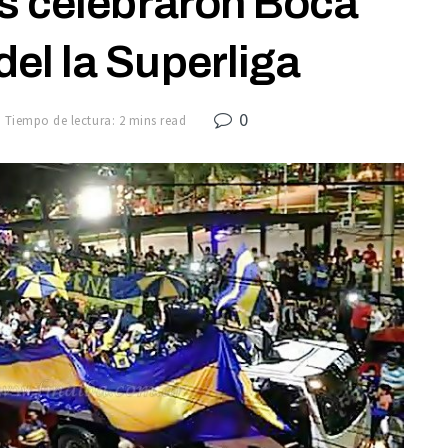
s celebraron Boca
el la Superliga
0
Tiempo de lectura: 2 mins read