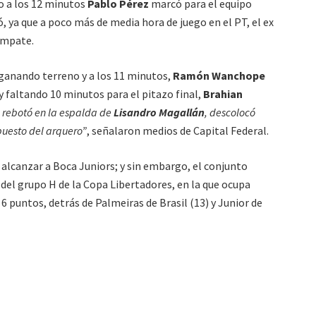
o a los 12 minutos
Pablo Pérez
marcó para el equipo
ó, ya que a poco más de media hora de juego en el PT, el ex
empate.
 ganando terreno y a los 11 minutos,
Ramón Wanchope
 faltando 10 minutos para el pitazo final,
Brahian
a rebotó en la espalda de
Lisandro Magallán
, descolocó
opuesto del arquero”
, señalaron medios de Capital Federal.
 alcanzar a Boca Juniors; y sin embargo, el conjunto
 del grupo H de la Copa Libertadores, en la que ocupa
6 puntos, detrás de Palmeiras de Brasil (13) y Junior de