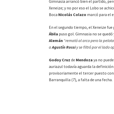
Gimnasia arrancó bien el partido, per
Xeneize; y no por eso el Lobo se achic
Boca
Nicolás Colazo
marcó para el 
En el segundo tiempo, el Xeneize fue
Ábila
puso gol. Gimnasia no se quedó y
Alemán
“remató al arco pero la pelot
a
Agustín Rossi
y se filtró por el lado 
Godoy Cruz
de
Mendoza
ya no puede
auriazul todavía aguarda la definición
provisoriamente el tercer puesto con 
Barranquilla (7), a falta de una fecha.