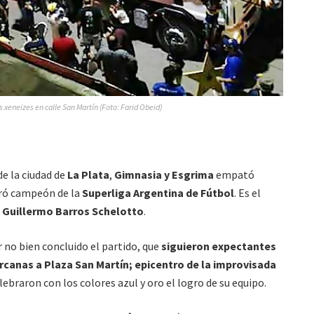
s xeneizes en calle San Martín (Foto: Farid Obeid)
e la ciudad de
La Plata
,
Gimnasia y Esgrima
empató
gró campeón de la
Superliga Argentina de Fútbol
. Es el
e
Guillermo Barros Schelotto
.
r no bien concluido el partido, que
siguieron expectantes
ercanas a Plaza San Martín; epicentro de la improvisada
lebraron con los colores azul y oro el logro de su equipo.