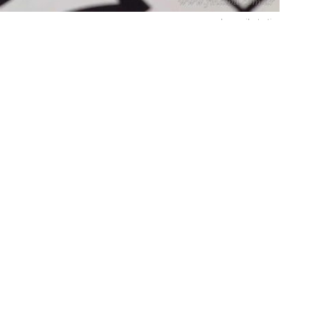
»Imagen ilustrativa
ra el
“Paso a la Inmortalidad del Gral. Don Martín
 fecha establecida por decreto de alcance federal en 2016,
e la Libertad Latinoamericana”
en memoria al general
los feriados trasladables previstos en el artículo 6 de la
tanto, es feriado por el
“Paso a la Inmortalidad del Gral.
ién celebra el
Día de la Bandera
.
on cuatro días, dado que se presentan los feriados del
tín Miguel de Güemes
, y el
martes 20 por el Gral. Manuel
acional
. Dado el día en que cae la fecha y por
Ley N° 27.399
19 es feriado con fines turísticos (“feriado puente”), para
ra la provincia de Buenos Aires, donde algunas localidades
 General Madariaga, Loma Verde, Cañada Seca, Coronel
r las celebraciones al
Sagrado Corazón de Jesús
.