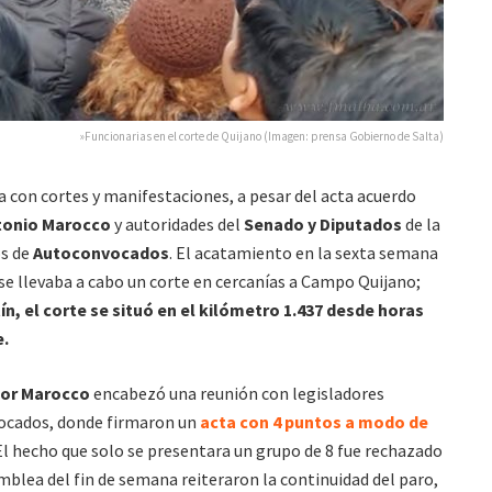
»Funcionarias en el corte de Quijano (Imagen: prensa Gobierno de Salta)
 con cortes y manifestaciones, a pesar del acta acuerdo
tonio Marocco
y autoridades del
Senado y Diputados
de la
os de
Autoconvocados
. El acatamiento en la sexta semana
 se llevaba a cabo un corte en cercanías a Campo Quijano;
ín, el corte se situó en el kilómetro 1.437 desde horas
e.
dor Marocco
encabezó una reunión con legisladores
vocados, donde firmaron un
acta con 4 puntos a modo de
l hecho que solo se presentara un grupo de 8 fue rechazado
amblea del fin de semana reiteraron la continuidad del paro,