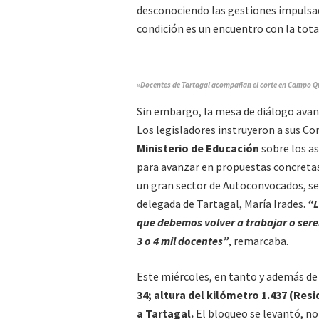
desconociendo las gestiones impulsad
condición es un encuentro con la total
»Docentes de Tartagal acompañan el corte en Campo Qui
Sin embargo, la mesa de diálogo avanza
Los legisladores instruyeron a sus C
Ministerio de Educación
sobre los a
para avanzar en propuestas concretas
un gran sector de Autoconvocados, se
delegada de Tartagal, María Irades.
“L
que debemos volver a trabajar o sere
3 o 4 mil docentes”
, remarcaba.
Este miércoles, en tanto y además de 
34; altura del kilómetro 1.437 (Resi
a Tartagal.
El bloqueo se levantó, no