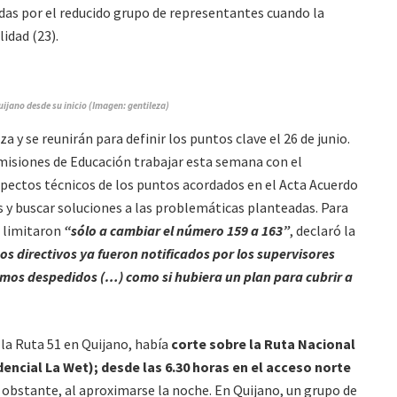
as por el reducido grupo de representantes cuando la
idad (23).
jano desde su inicio (Imagen: gentileza)
 y se reunirán para definir los puntos clave el 26 de junio.
omisiones de Educación trabajar esta semana con el
spectos técnicos de los puntos acordados en el Acta Acuerdo
 y buscar soluciones a las problemáticas planteadas. Para
 limitaron
“sólo a cambiar el número 159 a 163”
, declaró la
os directivos ya fueron notificados por los supervisores
mos despedidos (…) como si hubiera un plan para cubrir a
la Ruta 51 en Quijano, había
corte sobre la Ruta Nacional
dencial La Wet); desde las 6.30 horas en el acceso norte
 obstante, al aproximarse la noche. En Quijano, un grupo de