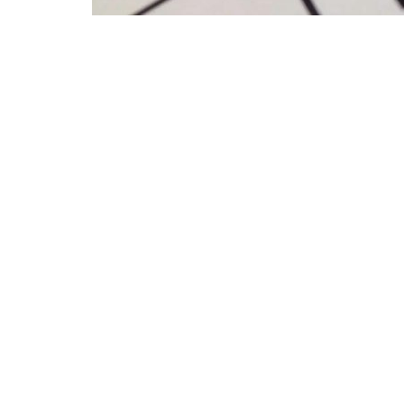
Este sábado
17 de Junio
se conmemo
Miguel de Güemes”
en todo el país,
que agrega también
“Día Nacional d
salteño. Por
Ley N° 27.399,
es uno de 
normativa. El martes 20 de Junio, en 
Manuel Belgrano”
; jornada que tamb
Este fin de semana de Junio contará c
sábado 17 por el Héroe Gaucho Mar
Belgrano, creador de la Bandera N
es inamovible; de manera que el lunes 
todo el país. La única excepción es pa
tendrán feriado el viernes 16, a ser:
Chalone, Carlos María Naón y Vedia po