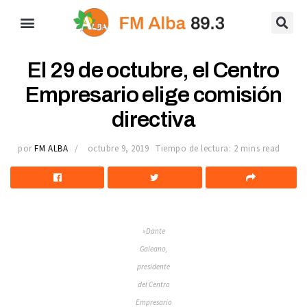
El 29 de octubre, el Centro
Empresario elige comisión
directiva
por
FM ALBA
octubre 9, 2019
Tiempo de lectura: 2 mins read
»Dante
Galeano,
presidente
del Centro
Empresario