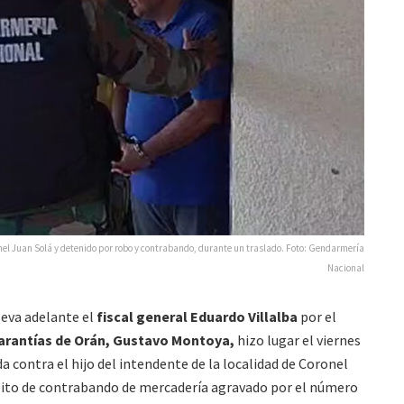
onel Juan Solá y detenido por robo y contrabando, durante un traslado. Foto: Gendarmería
Nacional
leva adelante el
fiscal general Eduardo Villalba
por el
Garantías de Orán, Gustavo Montoya,
hizo lugar el viernes
a contra el hijo del intendente de la localidad de Coronel
elito de contrabando de mercadería agravado por el número