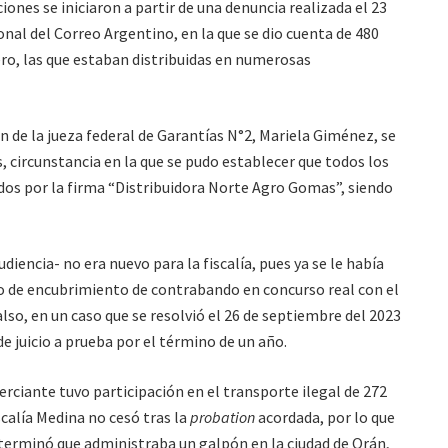
aciones se iniciaron a partir de una denuncia realizada el 23
onal del Correo Argentino, en la que se dio cuenta de 480
ro, las que estaban distribuidas en numerosas
n de la jueza federal de Garantías N°2, Mariela Giménez, se
, circunstancia en la que se pudo establecer que todos los
os por la firma “Distribuidora Norte Agro Gomas”, siendo
diencia- no era nuevo para la fiscalía, pues ya se le había
to de encubrimiento de contrabando en concurso real con el
lso, en un caso que se resolvió el 26 de septiembre del 2023
e juicio a prueba por el término de un año.
rciante tuvo participación en el transporte ilegal de 272
scalía Medina no cesó tras la
probation
acordada, por lo que
eterminó que administraba un galpón en la ciudad de Orán,