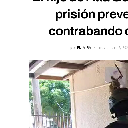
prisión preve
contrabando de
por
FM ALBA
noviembre 7, 202