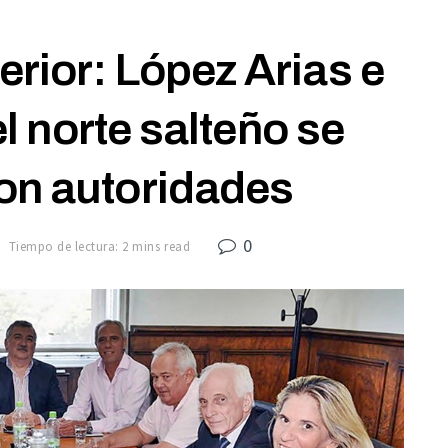
terior: López Arias e
l norte salteño se
on autoridades
0
Tiempo de lectura: 2 mins read