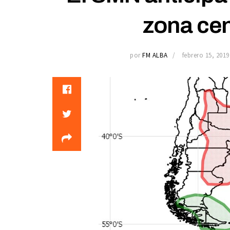
zona cen
por
FM ALBA
febrero 15, 2019