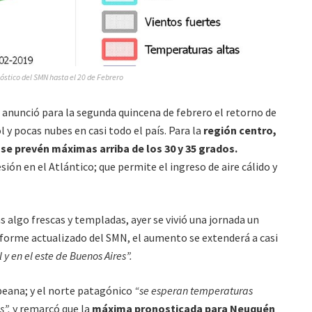
óstico del SMN hasta el 20 de Febrero
anunció para la segunda quincena de febrero el retorno de
 y pocas nubes en casi todo el país. Para la
región centro,
se prevén máximas arriba de los 30 y 35 grados.
sión en el Atlántico; que permite el ingreso de aire cálido y
 algo frescas y templadas, ayer se vivió una jornada un
nforme actualizado del SMN, el aumento se extenderá a casi
l y en el este de Buenos Aires”.
peana; y el norte patagónico
“se esperan temperaturas
s”,
y remarcó que la
máxima pronosticada para Neuquén