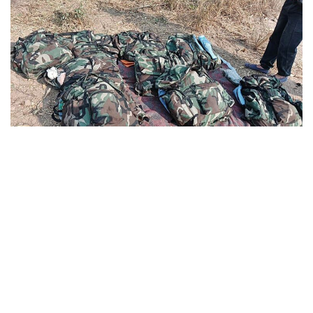
» Las mochilas camufladas donde viajaba la droga. Foto de archivo: GNA.
El operativo se originó el
28 de agosto de 2024
, cuando tres
gendarmes patrullaban el paraje
La Porcelana
, a unos 63
kilómetros al norte de Embarcación. Allí observaron a un
hombre armado con una escopeta y vestido con ropa
mimetizada, seguido por una fila de 19 mochileros. Tras