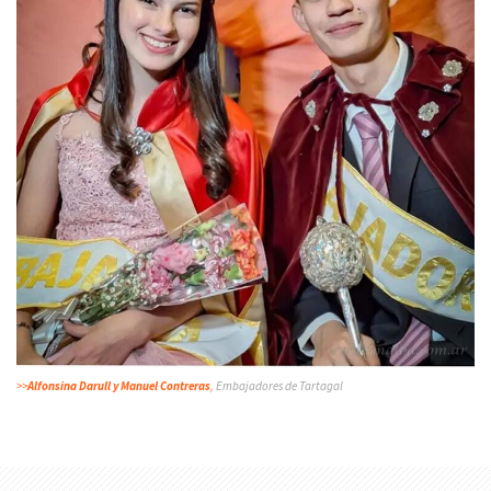
>>
Alfonsina Darull y Manuel Contreras
,
Embajadores de Tartagal