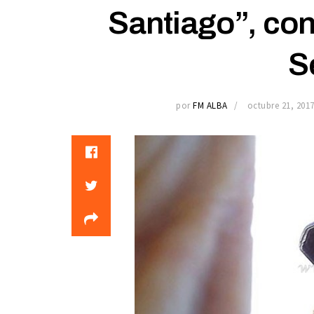
Santiago”, co
S
por
FM ALBA
octubre 21, 201