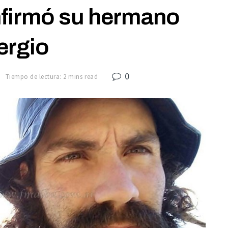
nfirmó su hermano
ergio
0
7
Tiempo de lectura: 2 mins read