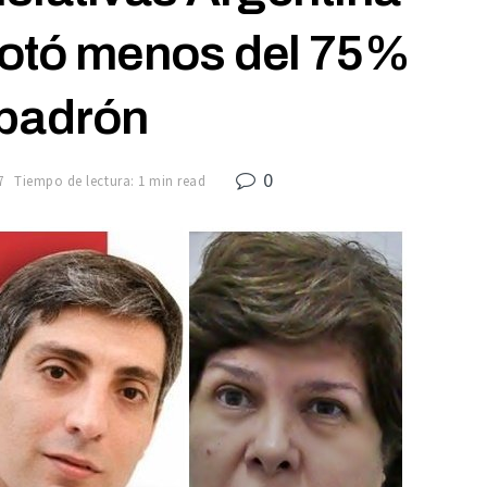
votó menos del 75%
 padrón
0
7
Tiempo de lectura: 1 min read