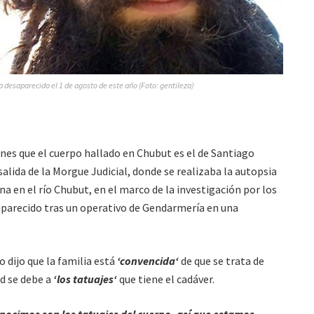
desaparecido el 1 de agosto de este año (Foto: gentileza)
rnes que el cuerpo hallado en Chubut es el de Santiago
alida de la Morgue Judicial, donde se realizaba la autopsia
a en el río Chubut, en el marco de la investigación por los
saparecido tras un operativo de Gendarmería en una
 dijo que la familia está
‘convencida‘
de que se trata de
d se debe a
‘los tatuajes‘
que tiene el cadáver.
onocimos son los tatuajes del cuerpo, así que estamos