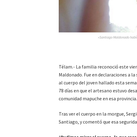
»Santiago Maldonado había 
Télam.- La familia reconoció este vie
Maldonado. Fue en declaraciones a la s
al cuerpo del joven hallado esta seman
78 días en que el artesano estuvo de
comunidad mapuche en esa provincia.
Tras ver el cuerpo en la morgue, Sergio
Santiago, y comentó que esa segurida
‘Pudimos mirar el cuerpo, lo que rec