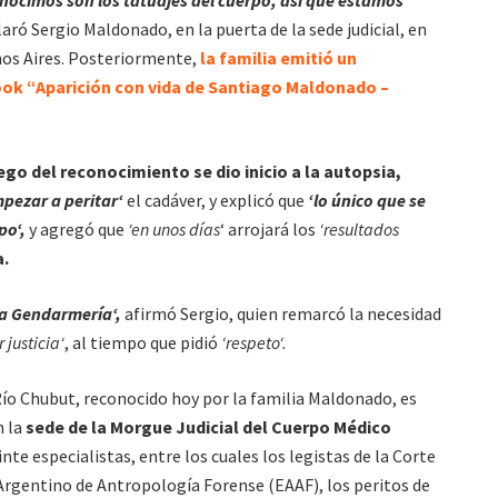
laró Sergio Maldonado, en la puerta de la sede judicial, en
nos Aires. Posteriormente,
la familia emitió un
ok “Aparición con vida de Santiago Maldonado –
ego del reconocimiento se dio inicio a la autopsia,
mpezar a peritar‘
el cadáver, y explicó que
‘lo único que se
po‘,
y agregó que
‘en unos días
‘ arrojará los
‘resultados
a.
la Gendarmería‘,
afirmó Sergio, quien remarcó la necesidad
 justicia‘
, al tiempo que pidió
‘respeto‘.
Río Chubut, reconocido hoy por la familia Maldonado, es
 la
sede de la Morgue Judicial del Cuerpo Médico
nte especialistas, entre los cuales los legistas de la Corte
Argentino de Antropología Forense (EAAF), los peritos de