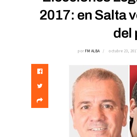
2017: en Salta 
del
por
FM ALBA
octubre 23, 201