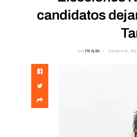
candidatos dejan
Ta
por
FM ALBA
octubre 16, 201