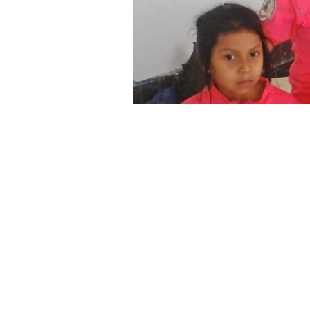
»Cuerpos infanti
El acto central por el 27° aniversario 
explanada del monumento al General
de Villa Güemes
a participar, mientr
para los festejos.