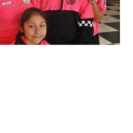
les de Policía celebraron su día (Foto: FM Alba)
de los
Cuerpos Infantiles de Policía
se realizó en la
 Martín Miguel de Güemes.
Desde Tartagal viajó el cuerpo
as que en nuestra ciudad se concentraron 16 delegaciones