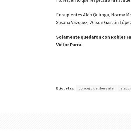
Flores, en lo que respecta a la lista de
En suplentes Aldo Quiroga, Norma Mor
Susana Vázquez, Wilson Gastón López,
Solamente quedaron con Robles Fab
Víctor Parra.
Etiquetas:
concejo deliberante
elecc