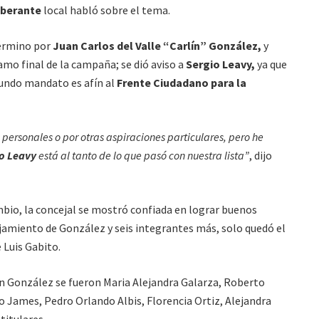
iberante
local habló sobre el tema.
érmino por
Juan Carlos del Valle “Carlín” González,
y
amo final de la campaña; se dió aviso a
Sergio Leavy,
ya que
egundo mandato es afín al
Frente Ciudadano para la
personales o por otras aspiraciones particulares, pero he
o Leavy
está al tanto de lo que pasó con nuestra lista”
, dijo
bio, la concejal se mostró confiada en lograr buenos
ejamiento de González y seis integrantes más, solo quedó el
 Luis Gabito.
con González se fueron Maria Alejandra Galarza, Roberto
 James, Pedro Orlando Albis, Florencia Ortiz, Alejandra