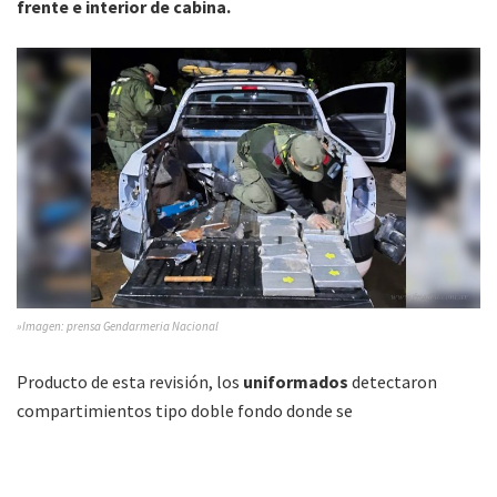
frente e interior de cabina.
»Imagen: prensa Gendarmeria Nacional
Producto de esta revisión, los
uniformados
detectaron
compartimientos tipo doble fondo donde se
acondicionaban
95 paquetes con una sustancia blanca
, que
al ser sometidas a las pruebas de campo Narcotest, arrojaron
resultado positivo para cocaína. En total, se incautaron
101