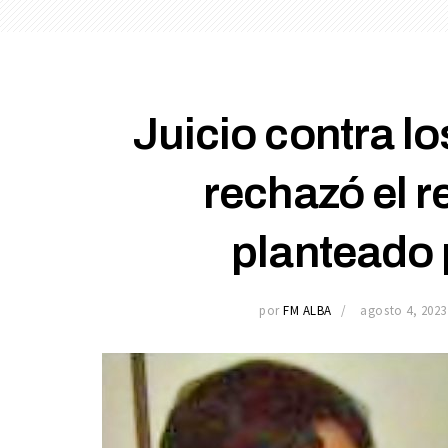
Juicio contra l
rechazó el r
planteado 
por
FM ALBA
agosto 4, 2023