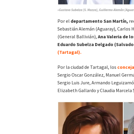
»Gustavo Subelza (S. Mazza), Guillermo Alemán (Aguar
Por el
departamento San Martín,
re
Sebastián Alemán (Aguaray), Carlos
(General Ballivián),
Ana Valeria de l
Eduardo Subelza Delgado (Salvado
(Tartagal).
Por la ciudad de Tartagal, los
concej
Sergio Oscar González, Manuel Germ
Sergio Luis Jure, Armando Leguizamón,
Elizabeth Gallardo y Claudia Marcela