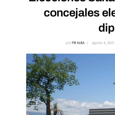
concejales el
di
por
FM ALBA
agosto 4, 2023