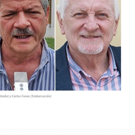
livián) y Carlos Funes (Embarcación)