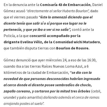
En la denuncia ante la
Comisaría 43 de Embarcación
, Daniel
Gómez acusó
“directamente al señor Huberto Bourlon”,
dado
que el viernes pasado
“éste lo amenazó diciendo que el
dicente tenía que salir sí o sí porque ese lugar no le
pertenecía, y que ya iba a ver si no salía”,
contó ante la
Policía, a la que
concurrió acompañado por la
dirigente Evelina Véliz, de la Comunidad wichi Matadero
,
que también disputa tierras con
Bourlon de Rouvre.
Gómez denunció que ayer miércoles 24, a eso de las 16:30,
cuando iba a las tierras Raíces Nuevas Loma Azul, a 6
kilómetros de la ciudad de Embarcación,
“se dio con la
novedad de que personas desconocidas habrían ingresado
al cerco donde el dicente posee sembradíos de choclo,
zapallo coreano, y cortaron por la mitad tres árboles
(cebil,
urundel y palo amarillo)
dañando además el cerco de ramas
arrojando postes al suelo”.