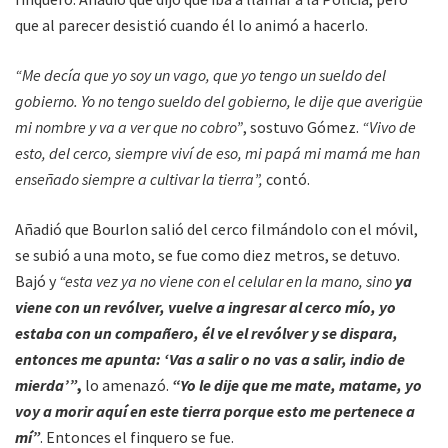
que al parecer desistió cuando él lo animó a hacerlo.
“Me decía que yo soy un vago, que yo tengo un sueldo del
gobierno. Yo no tengo sueldo del gobierno, le dije que averigüe
mi nombre y va a ver que no cobro”
, sostuvo Gómez.
“Vivo de
esto, del cerco, siempre viví de eso, mi papá mi mamá me han
enseñado siempre a cultivar la tierra”,
contó.
Añadió que Bourlon salió del cerco filmándolo con el móvil,
se subió a una moto, se fue como diez metros, se detuvo.
Bajó y
“esta vez ya no viene con el celular en la mano, sino
ya
viene con un revólver, vuelve a ingresar al cerco mío, yo
estaba con un compañero, él ve el revólver y se dispara,
entonces me apunta: ‘Vas a salir o no vas a salir, indio de
mierda’”
,
lo amenazó.
“Yo le dije que me mate, matame, yo
voy a morir aquí en este tierra porque esto me pertenece a
mí”
. Entonces el finquero se fue.