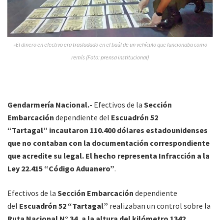
»El dinero en efectivo era trasladado en el baúl de un vehículo que funcionaba como
remís (Foto: prensa institucional)
Gendarmería Nacional.-
Efectivos de la
Sección
Embarcación
dependiente del
Escuadrón 52
“Tartagal”
incautaron 110.400 dólares estadounidenses
que no contaban con la documentación correspondiente
que acredite su legal. El hecho representa Infracción a la
Ley 22.415 “Código Aduanero”
.
Efectivos de la
Sección Embarcación
dependiente
del
Escuadrón 52 “Tartagal”
realizaban un control sobre la
Ruta Nacional N° 34, a la altura del kilómetro 1342
,