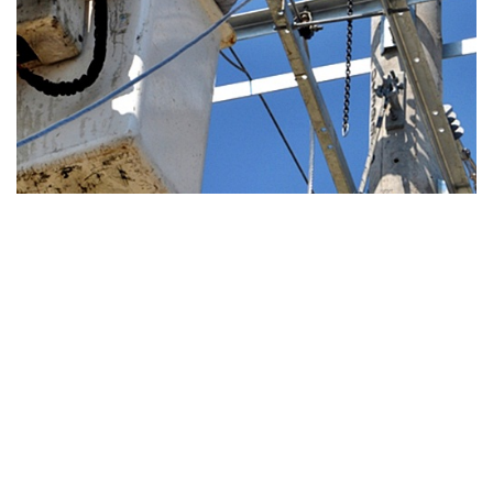
»Imagen ilustrativa
La firma agrega en su comunicado de prensa que, por el tenor
de los los trabajos que deben efectuar en una línea de alta
tensión, pueden llegar a registrarse cortes u oscilaciones en
el suministro eléctrico cuando inicien o finalicen con las
tareas.
Para consultas, la empresa dispone de los contactos
0800
777 333-72 (marcado gratuito las 24 horas), el contacto a