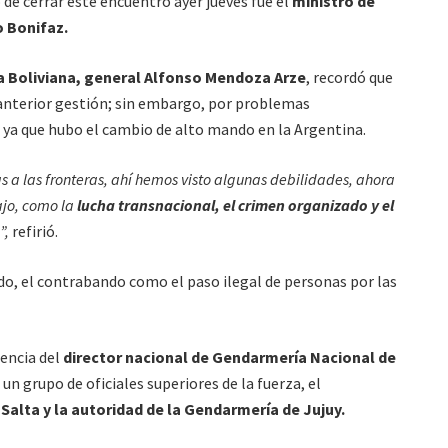
de cerrar este encuentro ayer jueves fue el
ministro de
o Bonifaz.
a Boliviana, general Alfonso Mendoza Arze
, recordó que
anterior gestión; sin embargo, por problemas
, ya que hubo el cambio de alto mando en la Argentina.
s a las fronteras, ahí hemos visto algunas debilidades, ahora
ajo, como la
lucha transnacional, el crimen organizado y el
”,
refirió.
do, el contrabando como el paso ilegal de personas por las
encia del
director nacional de Gendarmería Nacional de
 un grupo de oficiales superiores de la fuerza, el
Salta y la autoridad de la Gendarmería de Jujuy.