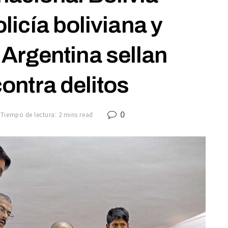
licía boliviana y
Argentina sellan
ontra delitos
0
Tiempo de lectura: 2 mins read