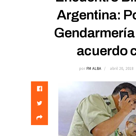
Argentina: Po
Gendarmería 
acuerdo c
por
FM ALBA
abril 20, 2018