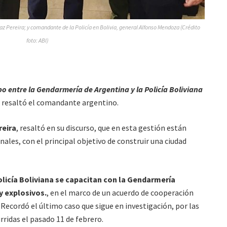
az Pereira; y comandante de la Policía en Bolivia, general Alfonso Mendoza (Crédito
foto: ABI)
o entre la Gendarmería de Argentina y la Policía Boliviana
resaltó el comandante argentino.
reira
, resaltó en su discurso, que en esta gestión están
ales, con el principal objetivo de construir una ciudad
olicía Boliviana se capacitan con la Gendarmería
y explosivos.
, en el marco de un acuerdo de cooperación
 Recordó el último caso que sigue en investigación, por las
rridas el pasado 11 de febrero.