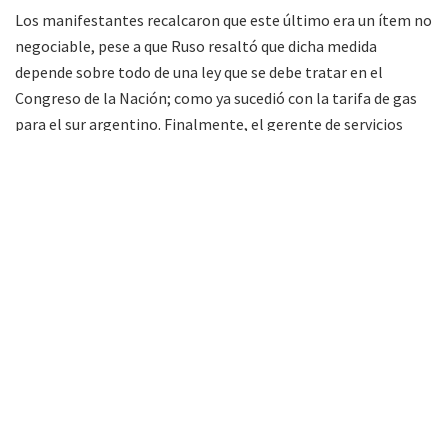
Los manifestantes recalcaron que este último era un ítem no
negociable, pese a que Ruso resaltó que dicha medida
depende sobre todo de una ley que se debe tratar en el
Congreso de la Nación; como ya sucedió con la tarifa de gas
para el sur argentino. Finalmente, el gerente de servicios
informó que los usuarios que pese al aumento pagaron la
factura, el monto les será devuelto y para aquellos a quienes
les fue cortado el servicio por falta de pago, serán
reconectados; tal como establecen el
reciente decreto 38
.