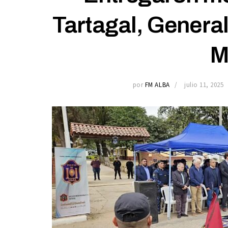
Tartagal, Genera
M
por
FM ALBA
julio 11, 2025