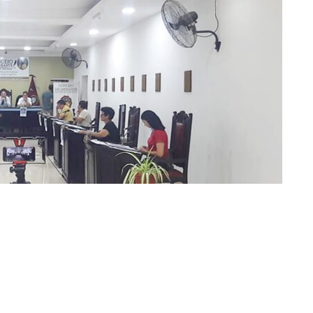
»Imagen: FM Alba
ita Rauch, relacionados con
obras públicas y estado de
ncejo Deliberante
, no fueron incluidos en el temario para