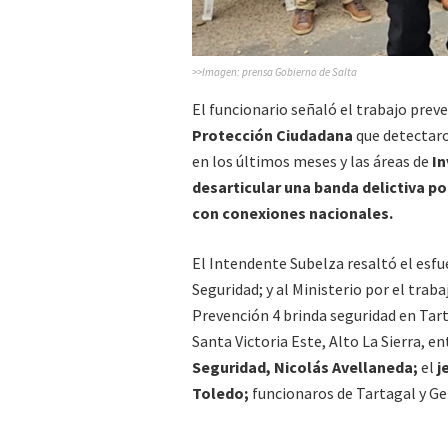
>>Imagen: prensa Gobierno de Salta
El funcionario señaló el trabajo preve
Protección Ciudadana
que detectar
en los últimos meses y las áreas de
In
desarticular una banda delictiva p
con conexiones nacionales.
El Intendente Subelza resaltó el esfu
Seguridad; y al Ministerio por el trab
Prevención 4 brinda seguridad en Ta
Santa Victoria Este, Alto La Sierra, 
Seguridad, Nicolás Avellaneda;
el
j
Toledo;
funcionaros de Tartagal y Ge