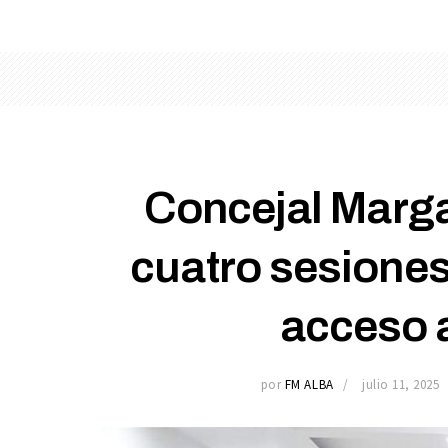
Concejal Marga
cuatro sesiones 
acceso a
por
FM ALBA
julio 11, 2025