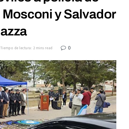
l Mosconi y Salvador
azza
0
Tiempo de lectura: 2 mins read