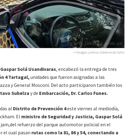
>>Imagen: prensa Gobierno de Salta
, Gaspar Solá Usandivaras
, encabezó la entrega de tres
ón 4 Tartagal,
unidades que fueron asignadas a las
azza y General Mosconi. Del acto participaron también los
stavo Subelza
y de
Embarcación, Dr. Carlos Funes.
das al
Distrito de Prevención 4
este viernes al mediodía,
ackham. El
ministro de Seguridad y Justicia, Gaspar Solá
 jam,del refuerzo del parque automotor policial en el
r el cual pasan
rutas como la 81, 86 y 54, conectando a