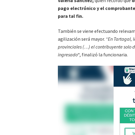
Valeria Sánchez;
quien recordó que
d
pago electrónico y el comprobante 
para tal fin.
También se viene efectuando relevam
agilización será mayor.
“En Tartagal, l
provinciales (…) el contribuyente solo 
ingresado
“, finalizó la funcionaria.