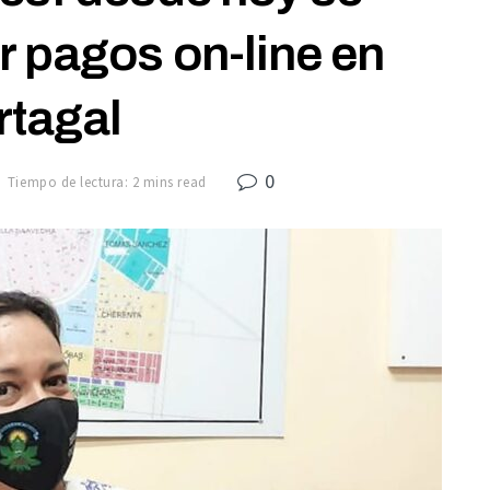
r pagos on-line en
rtagal
0
Tiempo de lectura: 2 mins read