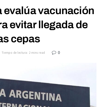
a evalúa vacunación
ra evitar llegada de
as cepas
0
Tiempo de lectura: 2 mins read