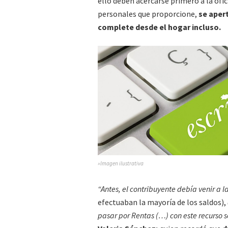
ello deben acercarse primero a la ofic
personales que proporcione,
se apert
complete desde el hogar incluso.
»Imagen ilustrativa
“Antes, el contribuyente debía venir a l
efectuaban la mayoría de los saldos),
pasar por Rentas (…) con este recurso se