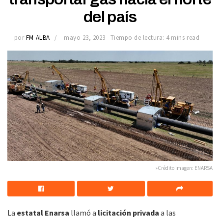
del país
por
FM ALBA
mayo 23, 2023
Tiempo de lectura: 4 mins read
»Crédito imagen: ENARSA
La
estatal Enarsa
llamó a
licitación privada
a las