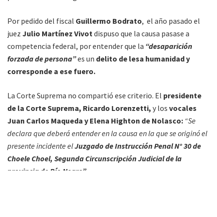
Por pedido del fiscal
Guillermo Bodrato
, el año pasado el
juez
Julio Martínez Vivot
dispuso que la causa pasase a
competencia federal, por entender que la
“desaparición
forzada de persona”
es un
delito de lesa humanidad y
corresponde a ese fuero.
La Corte Suprema no compartió ese criterio. El
presidente
de la Corte Suprema, Ricardo Lorenzetti,
y los
vocales
Juan Carlos Maqueda y Elena Highton de Nolasco:
“Se
declara que deberá entender en la causa en la que se originó el
presente incidente el
Juzgado de Instrucción Penal N° 30 de
Choele Choel, Segunda Circunscripción Judicial
de la
provincia de Río Negro”.
Sostuvo el máximo tribunal en un breve decisorio en el que se
remitió a las razones dadas a fines de 2016 por la