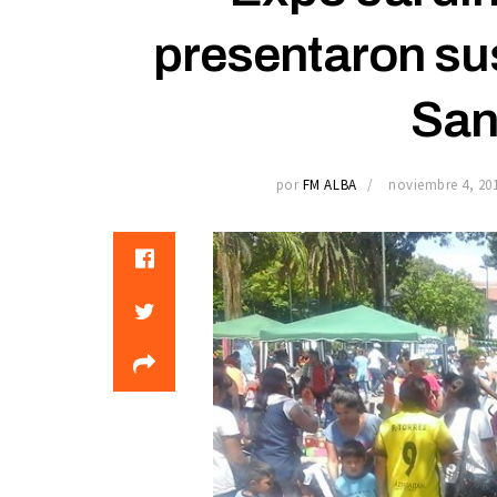
presentaron sus
San
por
FM ALBA
noviembre 4, 20