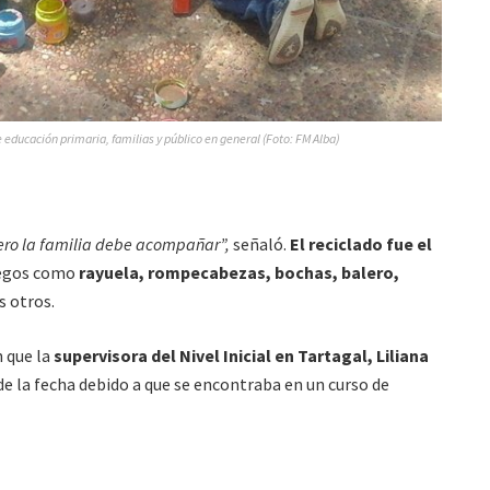
educación primaria, familias y público en general (Foto: FM Alba)
ero la familia debe acompañar”,
señaló.
El reciclado fue el
uegos como
rayuela, rompecabezas, bochas, balero,
 otros.
n que la
supervisora del Nivel Inicial en Tartagal, Liliana
de la fecha debido a que se encontraba en un curso de