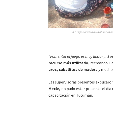
»La Expo convoca a los alumnos de 
“Fomentar el juego es muy lindo
(…)
p
recurso más utilizado,
recreando j
aros, caballitos de madera
y muchos
Las supervisoras presentes explicaro
Mecle,
no pudo estar presente el día 
capacitación en Tucumán.