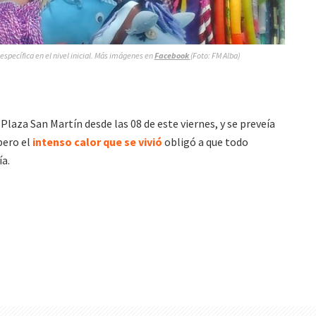
específica en el nivel inicial. Más imágenes en
Facebook
(Foto: FM Alba)
 Plaza San Martín desde las 08 de este viernes, y se preveía
pero el
intenso calor que se vivió
obligó a que todo
ía.