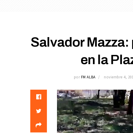
Salvador Mazza: 
en la Pla
por
FM ALBA
noviembre 4, 20