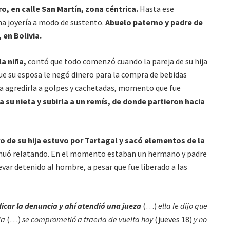
o, en calle San Martín, zona céntrica.
Hasta ese
a joyería a modo de sustento.
Abuelo paterno y padre de
, en Bolivia.
a niña,
contó que todo comenzó cuando la pareja de su hija
ue su esposa le negó dinero para la compra de bebidas
 a agredirla a golpes y cachetadas, momento que fue
a su nieta y subirla a un remís, de donde partieron hacia
o de su hija estuvo por Tartagal y sacó elementos de la
inuó relatando. En el momento estaban un hermano y padre
levar detenido al hombre, a pesar que fue liberado a las
dicar la denuncia y ahí atendió una jueza
(…)
ella le dijo que
la
(…)
se comprometió a traerla de vuelta hoy
(jueves 18)
y no