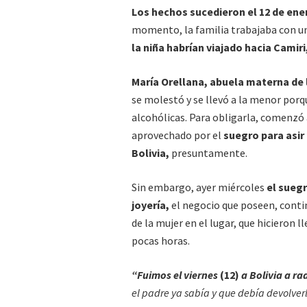
Los hechos sucedieron el 12 de ener
momento, la familia trabajaba con un
la niña habrían viajado hacia Camiri
María Orellana, abuela materna de l
se molestó y se llevó a la menor porq
alcohólicas. Para obligarla, comenzó
aprovechado por el
suegro para asir 
Bolivia,
presuntamente.
Sin embargo, ayer miércoles
el suegr
joyería,
el negocio que poseen, cont
de la mujer en el lugar, que hicieron l
pocas horas.
“Fuimos el viernes
(12)
a Bolivia a ra
el padre ya sabía y que debía devolver