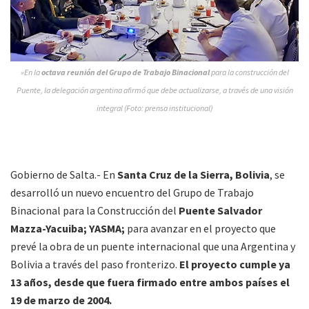
»En la
octava reunión del Grupo de Trabajo Binacional
para la construcción del
Puente, la delegación argentina afirmó que debe actualizarse, a través de una visión
integral (Foto: prensa institucional)
Gobierno de Salta.- En
Santa Cruz de la Sierra, Bolivia
, se
desarrolló un nuevo encuentro del Grupo de Trabajo
Binacional para la Construcción del
Puente Salvador
Mazza-Yacuiba; YASMA;
para avanzar en el proyecto que
prevé la obra de un puente internacional que una Argentina y
Bolivia a través del paso fronterizo.
El proyecto cumple ya
13 años, desde que fuera firmado entre ambos países el
19 de marzo de 2004.